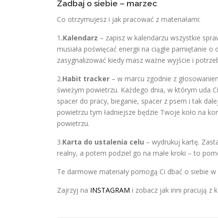
Zadbaj o siebie – marzec
Co otrzymujesz i jak pracować z materiałami:
1
.Kalendarz
– zapisz w kalendarzu wszystkie spraw
musiała poświęcać energii na ciągłe pamiętanie o 
zasygnalizować kiedy masz ważne wyjście i potrzeb
2.
Habit tracker
– w marcu zgodnie z głosowaniem
świeżym powietrzu. Każdego dnia, w którym uda Ci
spacer do pracy, bieganie, spacer z psem i tak dale
powietrzu tym ładniejsze będzie Twoje koło na ko
powietrzu.
3.
Karta do ustalenia celu
– wydrukuj kartę. Zasta
realny, a potem podziel go na małe kroki – to pom
Te darmowe materiały pomogą Ci dbać o siebie w m
Zajrzyj na
INSTAGRAM
i zobacz jak inni pracują z