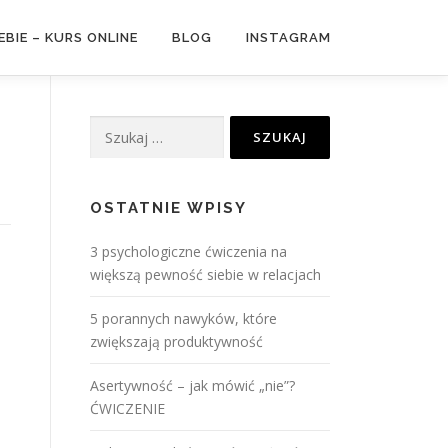
BIE – KURS ONLINE
BLOG
INSTAGRAM
Szukaj:
OSTATNIE WPISY
3 psychologiczne ćwiczenia na
większą pewność siebie w relacjach
5 porannych nawyków, które
zwiększają produktywność
Asertywność – jak mówić „nie”?
ĆWICZENIE