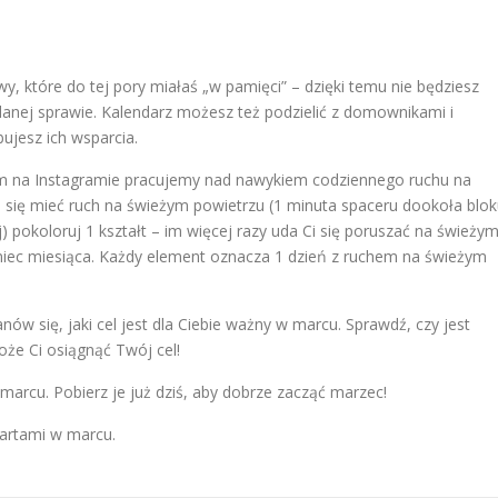
y, które do tej pory miałaś „w pamięci” – dzięki temu nie będziesz
danej sprawie. Kalendarz możesz też podzielić z domownikami i
ujesz ich wsparcia.
 na Instagramie pracujemy nad nawykiem codziennego ruchu na
 się mieć ruch na świeżym powietrzu (1 minuta spaceru dookoła blok
j) pokoloruj 1 kształt – im więcej razy uda Ci się poruszać na świeży
niec miesiąca. Każdy element oznacza 1 dzień z ruchem na świeżym
nów się, jaki cel jest dla Ciebie ważny w marcu. Sprawdź, czy jest
oże Ci osiągnąć Twój cel!
arcu. Pobierz je już dziś, aby dobrze zacząć marzec!
 kartami w marcu.