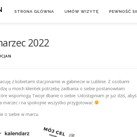
N
STRONA GŁÓWNA
UMÓW WIZYTĘ
PEWNOŚĆ SIE
marzec 2022
UCJAN
acuję z kobietami stacjonarnie w gabinecie w Lublinie. Z osobami
idzę u moich klientek potrzebę zadbania o siebie postanowiłam
które wspomogą Twoje dbanie o siebie. Udostępniam je już dziś, abyś
a marzec i na spokojnie wszystko przygotować
ie o siebie w marcu.