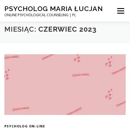
Przejdź
PSYCHOLOG MARIA ŁUCJAN
do
Menu
treści
ONLINE PSYCHOLOGICAL COUNSELING | PL
MIESIĄC:
CZERWIEC 2023
STRONA GŁÓWNA
UMÓW WIZYTĘ
PEWNOŚĆ SIEBIE – KURS ONLINE
BLOG
INSTAGRAM
PSYCHOLOG ON-LINE