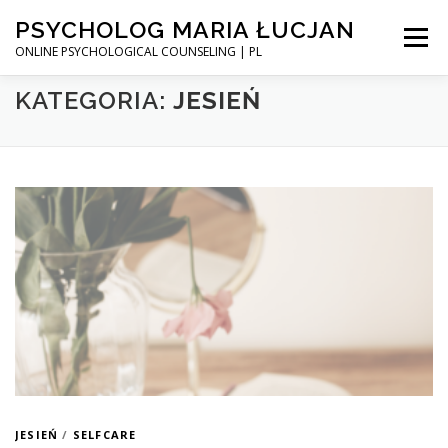
Przejdź
PSYCHOLOG MARIA ŁUCJAN
do
Menu
treści
ONLINE PSYCHOLOGICAL COUNSELING | PL
KATEGORIA:
JESIEŃ
STRONA GŁÓWNA
UMÓW WIZYTĘ
PEWNOŚĆ SIEBIE – KURS ONLINE
BLOG
INSTAGRAM
JESIEŃ
/
SELFCARE