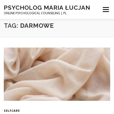
Przejdź
PSYCHOLOG MARIA ŁUCJAN
do
Menu
treści
ONLINE PSYCHOLOGICAL COUNSELING | PL
TAG:
DARMOWE
STRONA GŁÓWNA
UMÓW WIZYTĘ
PEWNOŚĆ SIEBIE – KURS ONLINE
BLOG
INSTAGRAM
SELFCARE