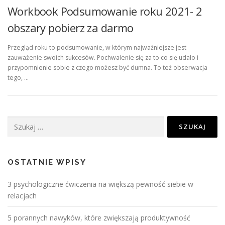
Workbook Podsumowanie roku 2021- 2
obszary pobierz za darmo
Przegląd roku to podsumowanie, w którym najważniejsze jest
zauważenie swoich sukcesów. Pochwalenie się za to co się udało i
przypomnienie sobie z czego możesz być dumna. To też obserwacja
tego, …
Szukaj:
OSTATNIE WPISY
3 psychologiczne ćwiczenia na większą pewność siebie w
relacjach
5 porannych nawyków, które zwiększają produktywność