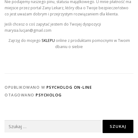
Nie podajemy naszego pinu, statusu majątkowego. U mnie płatność ma
miejsce przez portal Zany Lekarz, który dba o Twoje bezpieczeństwo
co jest uważam dobrym i przejrzystym rozwiązaniem dla klienta.
Jeśli chcesz o coś zapytać jestem do Twojej dyspozycji
marysia.lucjan@gmail.com
Zajrzyj do mojego
SKLEPU
online z produktami pomocnymi w Twoim
dbaniu o siebie
OPUBLIKOWANO W
PSYCHOLOG ON-LINE
OTAGOWANO
PSYCHOLOG
Szukaj: