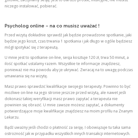
niczego instalować, pobierać.
Psycholog online – na co musisz uważać !
Przed wizytą dokładnie sprawdź jak będzie prowadzone spotkanie, jaki
będzie jego koszt, czas trwania 1 spotkania i jak długo w ogóle będziesz
mógł spotykać się z terapeutą.
U mnie jest to spotkanie on-line, sesja kosztuje 120 zł, trwa 50 minut, a
ilość spotkać ustalamy razem. Wszystkie te informacje znajdziesz,
ponieważ nie ma powodu aby je ukrywać. Zwracaj na to uwagę podczas
umawiania się na wizytę.
Masz prawo sprawdzić kwalifikacje swojego terapeuty. Powinno to być
możliwe on-line na jego stronie jeszcze przed wizytą, ale nawet jeśli
dokonasz takiej weryfikacji masz prawo zapytać a terapeuta nie
powinien się obrazić. U mnie zawsze możesz zapytać, a dokumenty
potwierdzające moje kwalifikacje znajdziesz na moim profilu na Znanym
Lekarzu.
Bądź uważny jeśli chodzi o płatność za sesję. I obowiązuje tu taka sama
ostrożność jak w przypadku wszystkich innych transakcji internetowych.