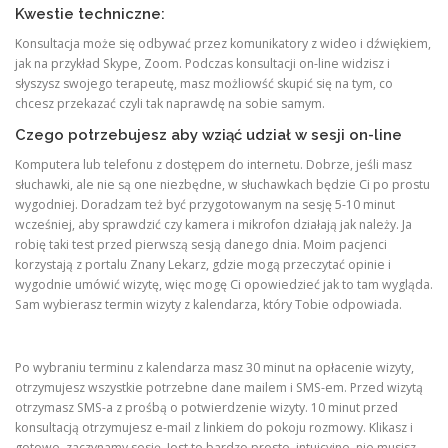
Kwestie techniczne:
Konsultacja może się odbywać przez komunikatory z wideo i dźwiękiem,
jak na przykład Skype, Zoom. Podczas konsultacji on-line widzisz i
słyszysz swojego terapeutę, masz możliowść skupić się na tym, co
chcesz przekazać czyli tak naprawdę na sobie samym.
Czego potrzebujesz aby wziąć udział w sesji on-line
Komputera lub telefonu z dostępem do internetu. Dobrze, jeśli masz
słuchawki, ale nie są one niezbędne, w słuchawkach będzie Ci po prostu
wygodniej. Doradzam też być przygotowanym na sesję 5-10 minut
wcześniej, aby sprawdzić czy kamera i mikrofon działają jak należy. Ja
robię taki test przed pierwszą sesją danego dnia.
Moim pacjenci
korzystają z portalu Znany Lekarz, gdzie mogą przeczytać opinie i
wygodnie umówić wizytę, więc mogę Ci opowiedzieć jak to tam wygląda.
Sam wybierasz termin wizyty z kalendarza, który Tobie odpowiada.
Po wybraniu terminu z kalendarza masz 30 minut na opłacenie wizyty,
otrzymujesz wszystkie potrzebne dane mailem i SMS-em. Przed wizytą
otrzymasz SMS-a z prośbą o potwierdzenie wizyty. 10 minut przed
konsultacją otrzymujesz e-mail z linkiem do pokoju rozmowy. Klikasz i
gotowe, zaczynamy sesję. Jest to bardzo proste, intuicyjne, nie musisz