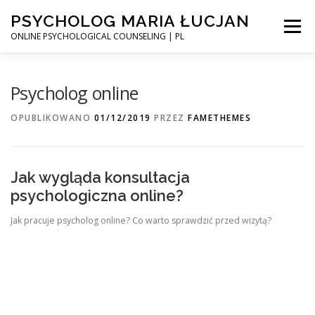
Przejdź
PSYCHOLOG MARIA ŁUCJAN
do
Menu
treści
ONLINE PSYCHOLOGICAL COUNSELING | PL
STRONA GŁÓWNA
UMÓW WIZYTĘ
Psycholog online
OPUBLIKOWANO
01/12/2019
PRZEZ
FAMETHEMES
PEWNOŚĆ SIEBIE – KURS ONLINE
BLOG
Jak wygląda konsultacja
INSTAGRAM
psychologiczna online?
Jak pracuje psycholog online? Co warto sprawdzić przed wizytą?