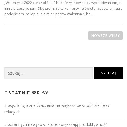
„Walentynki 2022 coraz bliżej…” Niektórzy mówią to z wyczekiwaniem, a
inni z przestrachem. Słyszałam, że to komercyjne święto. Spotkałam się z
podejściem, że lepiej nie mieć pary w walentynki, bo …
N
a
NOWSZE WPISY
w
i
g
a
Szukaj:
c
j
a
p
OSTATNIE WPISY
o
3 psychologiczne ćwiczenia na większą pewność siebie w
w
relacjach
p
i
5 porannych nawyków, które zwiększają produktywność