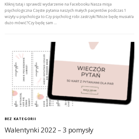
Kliknij tutaj i sprawdź wydarzenie na Facebooku Nasza misja
psychologiczna Częste pytania naszych małych pacjentów podczas 1
wizyty u psychologa to:Czy psycholog robi zastrzyki?Może będę musiał/a
dużo mówić?Czy będę sam …
BEZ KATEGORII
Walentynki 2022 – 3 pomysły